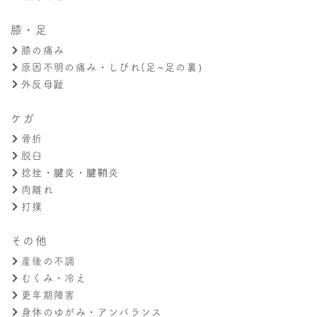
膝・足
膝の痛み
原因不明の痛み・しびれ(足~足の裏）
外反母趾
ケガ
骨折
脱臼
捻挫・腱炎・腱鞘炎
肉離れ
打撲
その他
産後の不調
むくみ・冷え
更年期障害
身体のゆがみ・アンバランス