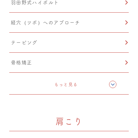
羽田野式ハイボルト
経穴（ツボ）へのアプローチ
テーピング
骨格矯正
ドレナージュ（EHD・DPL）
もっと見る
PIA(ピア)
肩こり
自律神経調整