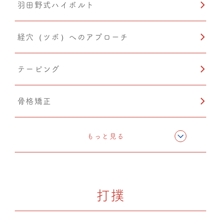
羽田野式ハイボルト
経穴（ツボ）へのアプローチ
テーピング
骨格矯正
CMC筋膜ストレッチ（リリース）
もっと見る
ドレナージュ（EHD・DPL）
打撲
カッピング