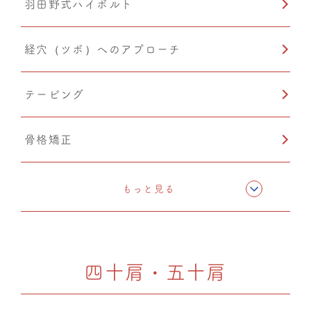
羽田野式ハイボルト
経穴（ツボ）へのアプローチ
テーピング
骨格矯正
CMC筋膜ストレッチ（リリース）
もっと見る
ドレナージュ（EHD・DPL）
四十肩・五十肩
PIA(ピア)