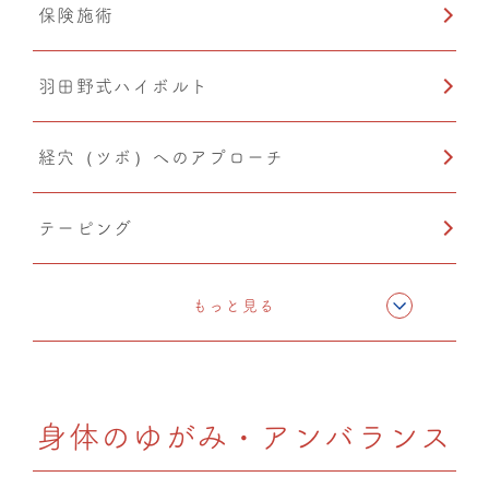
保険施術
羽田野式ハイボルト
経穴（ツボ）へのアプローチ
テーピング
骨格矯正
もっと見る
CMC筋膜ストレッチ（リリース）
身体のゆがみ・アンバランス
ドレナージュ（EHD・DPL）