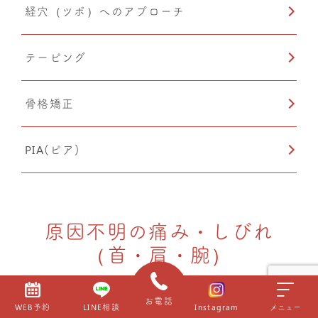
経穴（ツボ）へのアプローチ
カッピング
テーピング
骨格矯正
PIA(ピア)
原因不明の痛み・しびれ
（首・肩・腕）
羽田野式ハイボルト
お電話
WEB予約
LINE相談
Instagram
メニュー