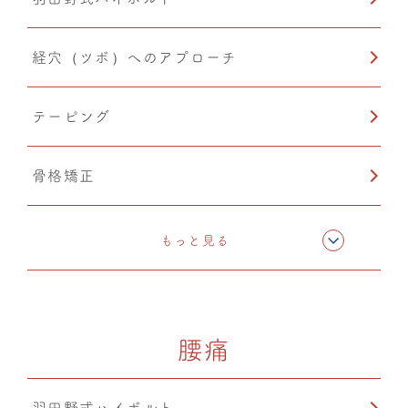
経穴（ツボ）へのアプローチ
テーピング
骨格矯正
CMC筋膜ストレッチ（リリース）
もっと見る
ドレナージュ（EHD・DPL）
腰痛
カッピング
羽田野式ハイボルト