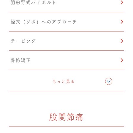
羽田野式ハイボルト
産後矯正
経穴（ツボ）へのアプローチ
自律神経調整
テーピング
O脚矯正
骨格矯正
猫背矯正
CMC筋膜ストレッチ（リリース）
もっと見る
カッピング
股関節痛
PIA(ピア)