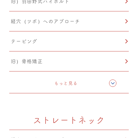
旧）羽田野式ハイボルト
経穴（ツボ）へのアプローチ
テーピング
旧）骨格矯正
CMC筋膜ストレッチ（リリース）
もっと見る
ドレナージュ（EHD・DPL）
ストレートネック
PIA(ピア)