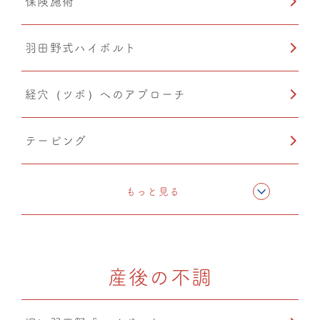
保険施術
猫背矯正
羽田野式ハイボルト
経穴（ツボ）へのアプローチ
テーピング
骨格矯正
もっと見る
CMC筋膜ストレッチ（リリース）
産後の不調
低周波療法