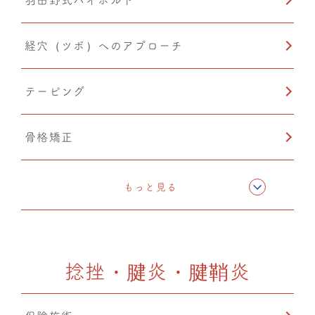
PIA(ピア)
経穴（ツボ）へのアプローチ
テーピング
骨格矯正
CMC筋膜ストレッチ（リリース）
もっと見る
ドレナージュ（EHD・DPL）
捻挫・腱炎・腱鞘炎
カッピング