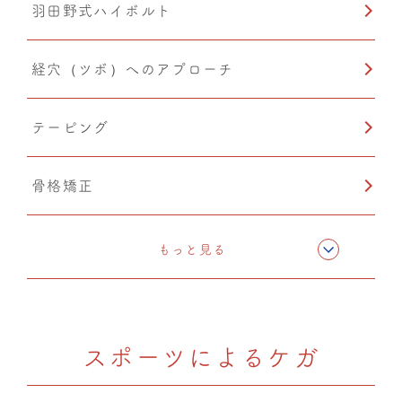
羽田野式ハイボルト
PIA(ピア)
経穴（ツボ）へのアプローチ
テーピング
骨格矯正
CMC筋膜ストレッチ（リリース）
もっと見る
ドレナージュ（EHD・DPL）
スポーツによるケガ
カッピング