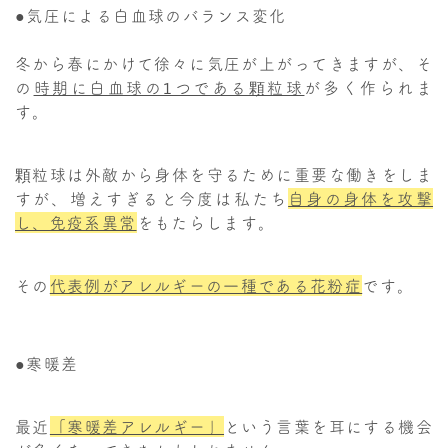
●気圧による白血球のバランス変化
冬から春にかけて徐々に気圧が上がってきますが、そ
の
時期に白血球の1つである顆粒球
が多く作られま
す。
顆粒球は外敵から身体を守るために重要な働きをしま
すが、増えすぎると今度は私たち
自身の身体を攻撃
し、免疫系異常
をもたらします。
その
代表例がアレルギーの一種である花粉症
です。
●寒暖差
最近
「寒暖差アレルギー」
という言葉を耳にする機会