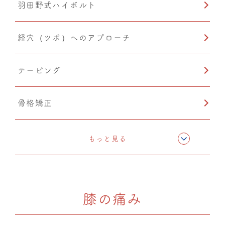
羽田野式ハイボルト
経穴（ツボ）へのアプローチ
テーピング
骨格矯正
CMC筋膜ストレッチ（リリース）
もっと見る
ドレナージュ（EHD・DPL）
膝の痛み
カッピング