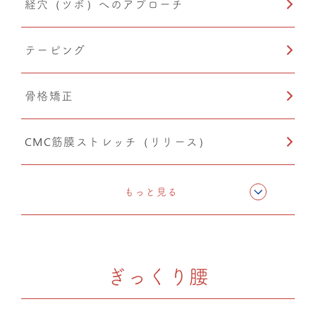
経穴（ツボ）へのアプローチ
産後矯正
テーピング
自律神経調整
骨格矯正
O脚矯正
CMC筋膜ストレッチ（リリース）
猫背矯正
ドレナージュ（EHD・DPL）
もっと見る
猫背矯正
ぎっくり腰