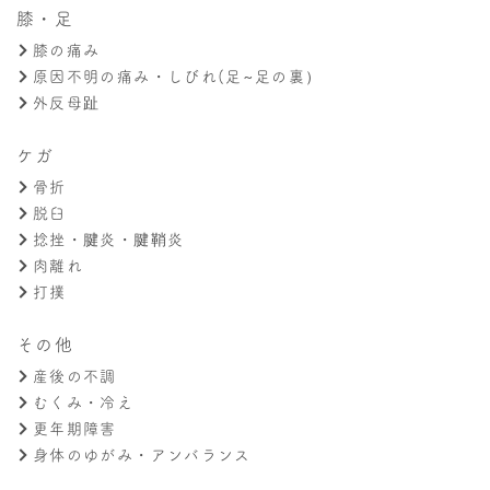
膝・足
膝の痛み
原因不明の痛み・しびれ(足~足の裏）
外反母趾
ケガ
骨折
脱臼
捻挫・腱炎・腱鞘炎
肉離れ
打撲
その他
産後の不調
むくみ・冷え
更年期障害
身体のゆがみ・アンバランス