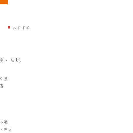
おすすめ
腰・お尻
り腰
痛
不調
・冷え