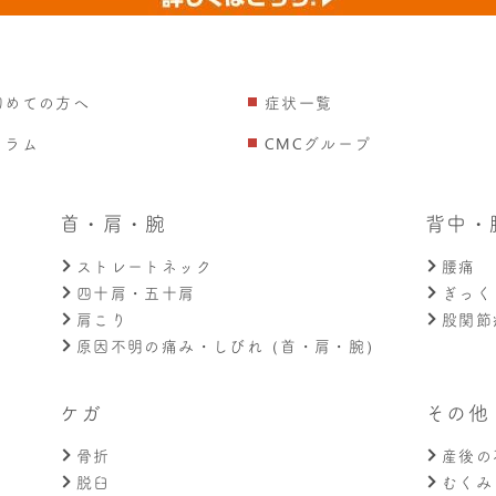
初めての方へ
症状一覧
コラム
CMCグループ
首・肩・腕
背中・
ストレートネック
腰痛
四十肩・五十肩
ぎっく
肩こり
股関節
原因不明の痛み・しびれ（首・肩・腕）
ケガ
その他
骨折
産後の
）
脱臼
むくみ