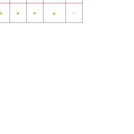
●
●
●
▲
-