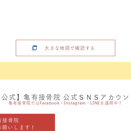
大きな地図で確認する
【公式】亀有接骨院 公式ＳＮＳアカウン
亀有接骨院ではFacebook・Instagram・LINEを運用中！
有接骨院
お願いします！