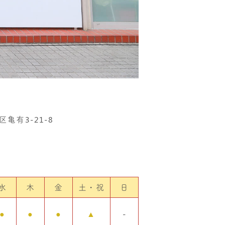
区亀有3-21-8
水
木
金
土・祝
日
●
●
●
▲
-